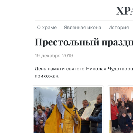
ХР
О храме
Явленная икона
История
Престольный празд
19 декабря 2019
День памяти святого Николая Чудотворц
прихожан.