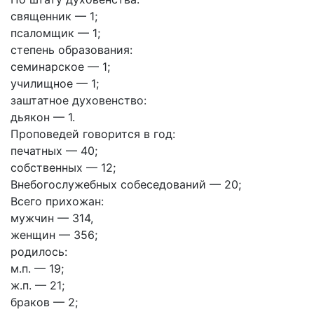
священник — 1;
псаломщик — 1;
степень образования:
семинарское — 1;
училищное — 1;
заштатное духовенство:
дьякон — 1.
Проповедей говорится в год:
печатных — 40;
собственных — 12;
Внебогослужебных собеседований — 20;
Всего прихожан:
мужчин — 314,
женщин — 356;
родилось:
м.п. — 19;
ж.п. — 21;
браков — 2;