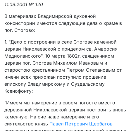
11.09.2001 № 120
В материалах Владимирской духовной
консистории имеются следующие дела о храме в
пог. Стогово:
1. "Дело о построении в селе Стогове каменной
церкви Николаевской с приделом св. Амвросия
Медиоланского". 10 марта 1802г. священником
церкви пог. Стогова Михаилом Ивановым и
старостою крестьянином Петром Степановым от
имени всех прихожан поступило прошение
епископу Владимирскому и Суздальскому
Ксенофонту:
"Имеем мы намерение в своем погосте вместо
деревянной Николаевской церкви построить вновь
каменную. На сие наше намерение и его
сиятельство князь
Павел Петрович Щербатов
согласен и вспоможение к строению оной церкви в