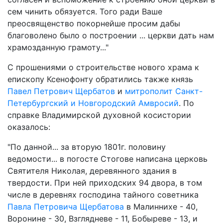
сем чинить обязуется. Того ради Ваше
преосвященство покорнейше просим дабы
благоволено было о построении ... церкви дать нам
храмозданную грамоту..."
С прошениями о строительстве нового храма к
епископу Ксенофонту обратились также князь
Павел Петрович Щербатов
и
митрополит Санкт-
Петербургский и Новгородский Амвросий
. По
справке Владимирской духовной косистории
оказалось:
"По данной... за вторую 1801г. половину
ведомости... в погосте Стогове написана церковь
Святителя Николая, деревянного здания в
твердости. При ней приходских 94 двора, в том
числе в деревнях господина тайного советника
Павла Петровича Щербатова
в Малиннихе - 40,
Воронине - 30, Взглядневе - 11, Бобыреве - 13, и