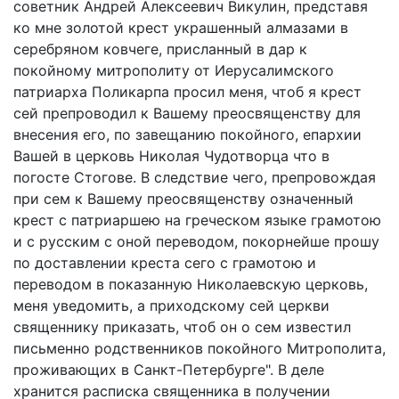
советник Андрей Алексеевич Викулин, представя
ко мне золотой крест украшенный алмазами в
серебряном ковчеге, присланный в дар к
покойному митрополиту от Иерусалимского
патриарха Поликарпа просил меня, чтоб я крест
сей препроводил к Вашему преосвященству для
внесения его, по завещанию покойного, епархии
Вашей в церковь Николая Чудотворца что в
погосте Стогове. В следствие чего, препровождая
при сем к Вашему преосвященству означенный
крест с патриаршею на греческом языке грамотою
и с русским с оной переводом, покорнейше прошу
по доставлении креста сего с грамотою и
переводом в показанную Николаевскую церковь,
меня уведомить, а приходскому сей церкви
священнику приказать, чтоб он о сем известил
письменно родственников покойного Митрополита,
проживающих в Санкт-Петербурге". В деле
хранится расписка священника в получении